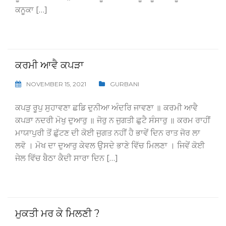
ਕਨੂਕਾ […]
ਕਰਮੀ ਆਵੈ ਕਪੜਾ
NOVEMBER 15, 2021
GURBANI
ਕਪੜੁ ਰੂਪੁ ਸੁਹਾਵਣਾ ਛਡਿ ਦੁਨੀਆ ਅੰਦਰਿ ਜਾਵਣਾ ॥ ਕਰਮੀ ਆਵੈ
ਕਪੜਾ ਨਦਰੀ ਮੋਖੁ ਦੁਆਰੁ ॥ ਜੋਰੁ ਨ ਜੁਗਤੀ ਛੁਟੈ ਸੰਸਾਰੁ ॥ ਕਰਮ ਰਾਹੀਂ
ਮਾਯਾਪੁਰੀ ਤੋਂ ਛੁੱਟਣ ਦੀ ਕੋਈ ਜੁਗਤ ਨਹੀਂ ਹੈ ਭਾਵੇਂ ਦਿਨ ਰਾਤ ਜੋਰ ਲਾ
ਲਵੋ । ਮੋਖ ਦਾ ਦੁਆਰੁ ਕੇਵਲ ਉਸਦੇ ਭਾਣੇ ਵਿੱਚ ਮਿਲਣਾ । ਜਿਵੇਂ ਕੋਈ
ਜੇਲ ਵਿੱਚ ਬੈਠਾ ਕੈਦੀ ਸਾਰਾ ਦਿਨ […]
ਮੁਕਤੀ ਮਰ ਕੇ ਮਿਲਣੀ ?