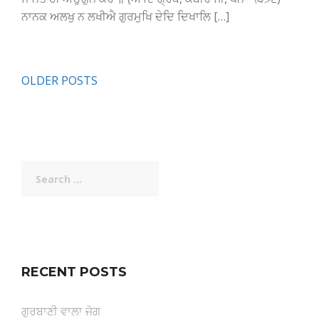
ਨਾਨਕ ਅਲਖੁ ਨ ਲਖੀਐ ਗੁਰਮੁਖਿ ਦੇਦਿ ਦਿਖਾਲਿ […]
Posts
OLDER POSTS
navigation
Search
for:
RECENT POSTS
ਗੁਰਬਾਣੀ ਵਾਲਾ ਜੋਗ