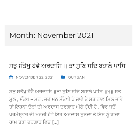
Month:
November 2021
ਸਤੁ ਸੰਤੋਖੁ ਹੋਵੈ ਅਰਦਾਸਿ ॥ ਤਾ ਸੁਣਿ ਸਦਿ ਬਹਾਲੇ ਪਾਸਿ
NOVEMBER 22, 2021
GURBANI
ਸਤੁ ਸੰਤੋਖੁ ਹੋਵੈ ਅਰਦਾਸਿ ॥ਤਾ ਸੁਣਿ ਸਦਿ ਬਹਾਲੇ ਪਾਸਿ ॥੧॥ ਸਤ –
ਮੂਲ , ਸੰਤੋਖ – ਮਨ . ਜਦੋਂ ਮਨ ਸੰਤੋਖੀ ਹੋ ਜਾਵੇ ਤੇ ਸਤ ਨਾਲ ਮਿਲ ਜਾਵੇ
ਤਾਂ ਇਹਨਾਂ ਦੋਨਾਂ ਦੀ ਅਰਦਾਸ ਦਰਗਾਹ ਅੱਗੇ ਹੁੰਦੀ ਹੈ . ਫਿਰ ਜਦੋਂ
ਪਰਮੇਸ੍ਵਰ ਦੀ ਮਰਜੀ ਹੋਵੇ ਇਹ ਅਰਦਾਸ ਸੁਣਦਾ ਤੇ ਇਸ ਨੂੰ ਰਾਜਾ
ਰਾਮ ਬਣਾ ਦਰਗਾਹ ਵਿਚ […]