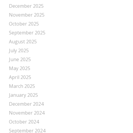
December 2025
November 2025
October 2025
September 2025
August 2025
July 2025
June 2025
May 2025
April 2025
March 2025
January 2025
December 2024
November 2024
October 2024
September 2024