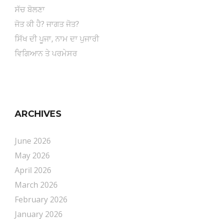
ਸੱਚ ਬੋਲਣਾ
ਜੋਤ ਕੀ ਹੈ? ਜਾਗਤ ਜੋਤ?
ਸਿੱਖ ਦੀ ਪੂਜਾ, ਨਾਮ ਦਾ ਪੁਜਾਰੀ
ਵਿਗਿਆਨ ਤੇ ਪਰਮੇਸਰ
ARCHIVES
June 2026
May 2026
April 2026
March 2026
February 2026
January 2026