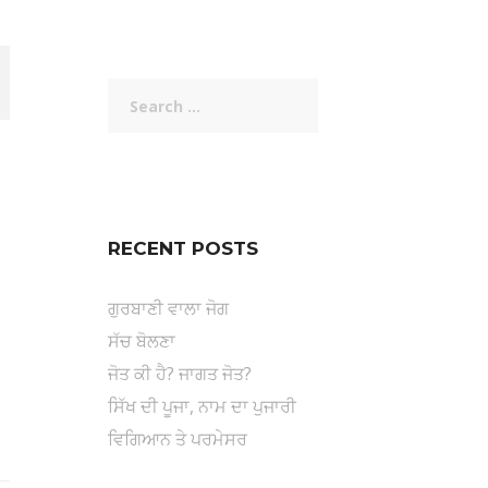
Search
for:
RECENT POSTS
ਗੁਰਬਾਣੀ ਵਾਲਾ ਜੋਗ
ਸੱਚ ਬੋਲਣਾ
ਜੋਤ ਕੀ ਹੈ? ਜਾਗਤ ਜੋਤ?
ਸਿੱਖ ਦੀ ਪੂਜਾ, ਨਾਮ ਦਾ ਪੁਜਾਰੀ
ਵਿਗਿਆਨ ਤੇ ਪਰਮੇਸਰ