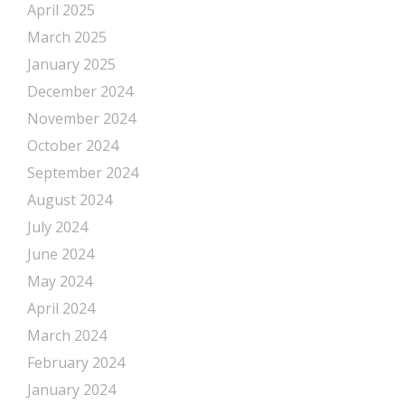
April 2025
March 2025
January 2025
December 2024
November 2024
October 2024
September 2024
August 2024
July 2024
June 2024
May 2024
April 2024
March 2024
February 2024
January 2024