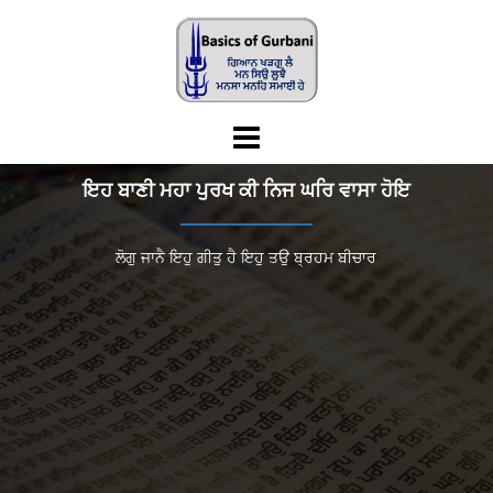
Skip
to
content
ਇਹ ਬਾਣੀ ਮਹਾ ਪੁਰਖ ਕੀ ਨਿਜ ਘਰਿ ਵਾਸਾ ਹੋਇ
ਲੋਗੁ ਜਾਨੈ ਇਹੁ ਗੀਤੁ ਹੈ ਇਹੁ ਤਉ ਬ੍ਰਹਮ ਬੀਚਾਰ