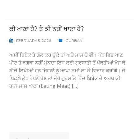
ਕੀ ਖਾਣਾ ਹੈ? ਤੇ ਕੀ ਨਹੀਂ ਖਾਣਾ ਹੈ?
FEBRUARY 5, 2026
GURBANI
ਅਸੀਂ ਬਿਬੇਕ ਤੇ ਗੱਲ ਕਰ ਚੁੱਕੇ ਹਾਂ ਅਤੇ ਮਾਸ ਤੇ ਵੀ। ਪੰਥ ਵਿਛ ਖਾਣ
ਪੀਣ ਤੇ ਝਗੜਾ ਨਹੀਂ ਮੁੱਕਦਾ ਇਸ ਲਈ ਗੁਰਬਾਣੀ ਤੋਂ ਪੰਕਤੀਆਂ ਖੋਜ ਕੇ
ਨੀਚੇ ਲਿਖੀਆਂ ਹਨ ਜਿਹਨਾਂ ਨੂੰ ਆਪਾ ਸਮਾਂ ਲਾ ਕੇ ਵਿਚਾਰ ਕਰਾਂਗੇ। ਜੇ
ਪਿਛਲੇ ਲੇਖ ਵੇਖਣੇ ਹੋਣ ਤਾਂ ਦੇਖੋ ਗੁਰਮਤਿ ਵਿੱਚ ਬਿਬੇਕ ਦੇ ਅਰਥ ਕੀ
ਹਨ? ਮਾਸ ਖਾਣਾ (Eating Meat) […]
Search