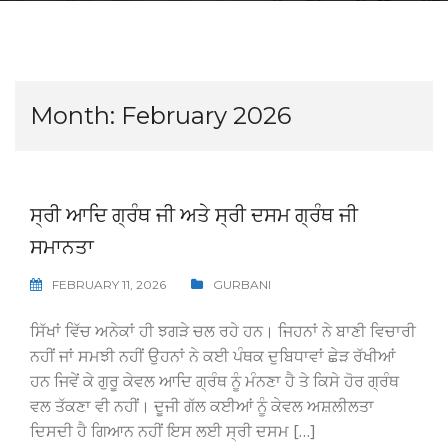
Month:
February 2026
ਸ੍ਰੀ ਆਦਿ ਗ੍ਰੰਥ ਜੀ ਅਤੇ ਸ੍ਰੀ ਦਸਮ ਗ੍ਰੰਥ ਜੀ
ਸਮਾਨਤਾ
FEBRUARY 11, 2026
GURBANI
ਸਿੱਖਾਂ ਵਿੱਚ ਅਨੇਕਾਂ ਹੀ ਝਗੜੇ ਚਲ ਰਹੇ ਹਨ। ਜਿਹਨਾਂ ਨੇ ਬਾਣੀ ਵਿਚਾਰੀ
ਨਹੀਂ ਜਾਂ ਸਮਝੀ ਨਹੀਂ ਉਹਨਾਂ ਨੇ ਕਈ ਪੰਥਕ ਦੁਬਿਧਾਵਾਂ ਛੇੜ ਰੱਖੀਆਂ
ਹਨ ਜਿਵੇਂ ਕੇ ਗੁਰੂ ਕੇਵਲ ਆਦਿ ਗ੍ਰੰਥ ਨੂੰ ਮੰਨਣਾ ਹੈ ਤੇ ਕਿਸੇ ਹੋਰ ਗ੍ਰੰਥ
ਵਲ ਤੱਕਣਾ ਵੀ ਨਹੀਂ। ਦੂਜੀ ਗੱਲ ਕਈਆਂ ਨੂੰ ਕੇਵਲ ਅਸ਼ਲੀਲਤਾ
ਦਿਸਦੀ ਹੈ ਗਿਆਨ ਨਹੀਂ ਇਸ ਲਈ ਸ੍ਰੀ ਦਸਮ […]