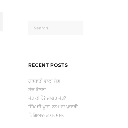
Search
for:
RECENT POSTS
ਗੁਰਬਾਣੀ ਵਾਲਾ ਜੋਗ
ਸੱਚ ਬੋਲਣਾ
ਜੋਤ ਕੀ ਹੈ? ਜਾਗਤ ਜੋਤ?
ਸਿੱਖ ਦੀ ਪੂਜਾ, ਨਾਮ ਦਾ ਪੁਜਾਰੀ
ਵਿਗਿਆਨ ਤੇ ਪਰਮੇਸਰ