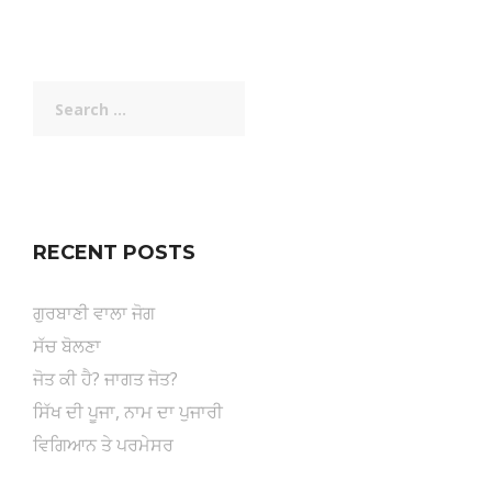
Search
for:
RECENT POSTS
ਗੁਰਬਾਣੀ ਵਾਲਾ ਜੋਗ
ਸੱਚ ਬੋਲਣਾ
ਜੋਤ ਕੀ ਹੈ? ਜਾਗਤ ਜੋਤ?
ਸਿੱਖ ਦੀ ਪੂਜਾ, ਨਾਮ ਦਾ ਪੁਜਾਰੀ
ਵਿਗਿਆਨ ਤੇ ਪਰਮੇਸਰ