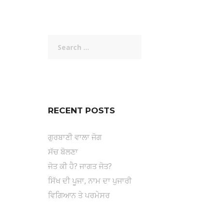
Search
for:
RECENT POSTS
ਗੁਰਬਾਣੀ ਵਾਲਾ ਜੋਗ
ਸੱਚ ਬੋਲਣਾ
ਜੋਤ ਕੀ ਹੈ? ਜਾਗਤ ਜੋਤ?
ਸਿੱਖ ਦੀ ਪੂਜਾ, ਨਾਮ ਦਾ ਪੁਜਾਰੀ
ਵਿਗਿਆਨ ਤੇ ਪਰਮੇਸਰ