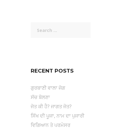
Search
for:
RECENT POSTS
ਗੁਰਬਾਣੀ ਵਾਲਾ ਜੋਗ
ਸੱਚ ਬੋਲਣਾ
ਜੋਤ ਕੀ ਹੈ? ਜਾਗਤ ਜੋਤ?
ਸਿੱਖ ਦੀ ਪੂਜਾ, ਨਾਮ ਦਾ ਪੁਜਾਰੀ
ਵਿਗਿਆਨ ਤੇ ਪਰਮੇਸਰ